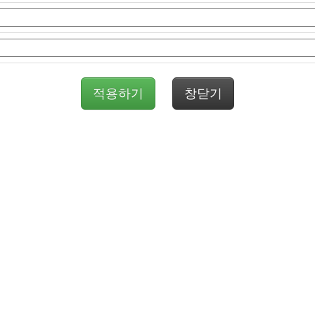
적용하기
창닫기